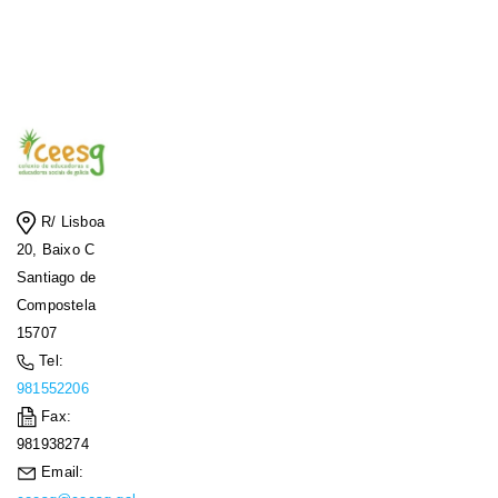
R/ Lisboa
20, Baixo C
Santiago de
Compostela
15707
Tel:
981552206
Fax:
981938274
Email: