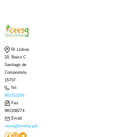
R/ Lisboa
20, Baixo C
Santiago de
Compostela
15707
Tel:
981552206
Fax:
981938274
Email:
ceesg@ceesg.gal
Facebook
Instagram
Telegram